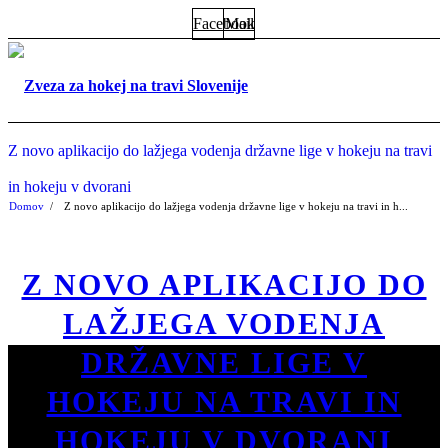
Facebook
Mail
Z novo aplikacijo do lažjega vodenja državne lige v hokeju na travi
in hokeju v dvorani
Domov
/
Z novo aplikacijo do lažjega vodenja državne lige v hokeju na travi in h...
Z NOVO APLIKACIJO DO
LAŽJEGA VODENJA
DRŽAVNE LIGE V
HOKEJU NA TRAVI IN
HOKEJU V DVORANI