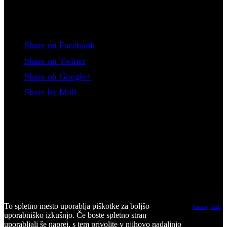
Deli povezavo
Share on Facebook
Share on Twitter
Share on Google+
Share by Mail
http://zhnts.si/wp-content/uploads/2022/12/fso-125x125.jpg
125
125
sanjakropec
http://zhnts.si/wp-
content/uploads/2016/05/logotipZHNTS-300x126.png
sanjakropec
2022-12-12 12:24:14
2022-12-12 12:24:14
Z novo
aplikacijo do lažjega vodenja državne lige v hokeju na travi in
hokeju v dvorani
© Copyright - Zveza za hokej na travi Slovenije, Mladinska ulica 3, 9000 Murska Sobota
To spletno mesto uporablja piškotke za boljšo
Facebook
Mail
uporabniško izkušnjo. Če boste spletno stran
uporabljali še naprej, s tem privolite v njihovo nadaljnjo