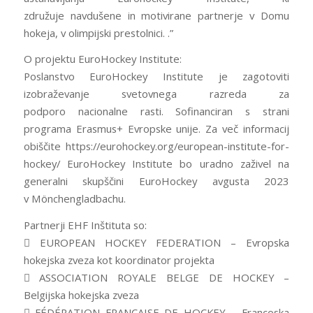
združuje navdušene in motivirane partnerje v Domu
hokeja, v olimpijski prestolnici. .”
O projektu EuroHockey Institute:
Poslanstvo EuroHockey Institute je zagotoviti
izobraževanje svetovnega razreda za
podporo nacionalne rasti. Sofinanciran s strani
programa Erasmus+ Evropske unije. Za več informacij
obiščite https://eurohockey.org/european-institute-for-
hockey/ EuroHockey Institute bo uradno zaživel na
generalni skupščini EuroHockey avgusta 2023
v Mönchengladbachu.
Partnerji EHF Inštituta so:
 EUROPEAN HOCKEY FEDERATION – Evropska
hokejska zveza kot koordinator projekta
 ASSOCIATION ROYALE BELGE DE HOCKEY –
Belgijska hokejska zveza
 FÉDÉRATION FRANÇAISE DE HOCKEY – Francoska