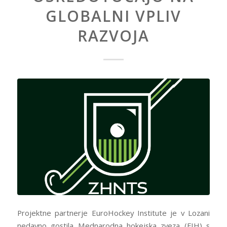
GLOBALNI VPLIV
RAZVOJA
Projektne partnerje EuroHockey Institute je v Lozani
nedavno gostila Mednarodna hokejska zveza (FIH) s