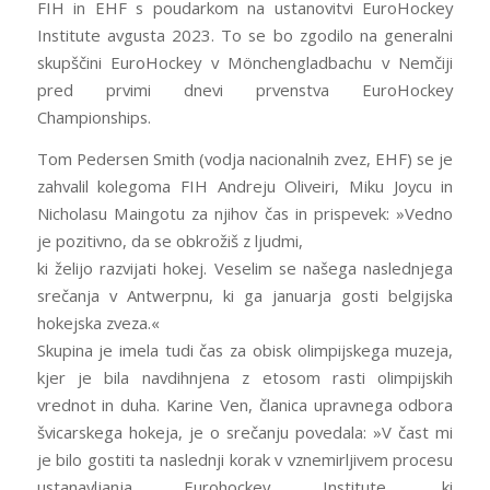
FIH in EHF s poudarkom na ustanovitvi EuroHockey
Institute avgusta 2023. To se bo zgodilo na generalni
skupščini EuroHockey v Mönchengladbachu v Nemčiji
pred prvimi dnevi prvenstva EuroHockey
Championships.
Tom Pedersen Smith (vodja nacionalnih zvez, EHF) se je
zahvalil kolegoma FIH Andreju Oliveiri, Miku Joycu in
Nicholasu Maingotu za njihov čas in prispevek: »Vedno
je pozitivno, da se obkrožiš z ljudmi,
ki želijo razvijati hokej. Veselim se našega naslednjega
srečanja v Antwerpnu, ki ga januarja gosti belgijska
hokejska zveza.«
Skupina je imela tudi čas za obisk olimpijskega muzeja,
kjer je bila navdihnjena z etosom rasti olimpijskih
vrednot in duha. Karine Ven, članica upravnega odbora
švicarskega hokeja, je o srečanju povedala: »V čast mi
je bilo gostiti ta naslednji korak v vznemirljivem procesu
ustanavljanja Eurohockey Institute, ki