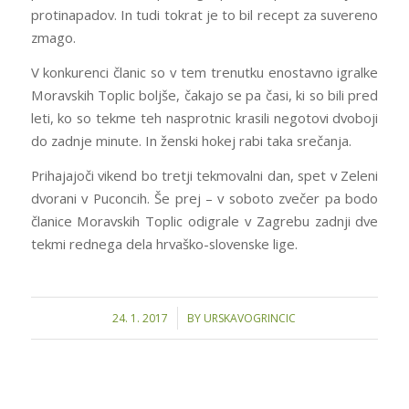
protinapadov. In tudi tokrat je to bil recept za suvereno
zmago.
V konkurenci članic so v tem trenutku enostavno igralke
Moravskih Toplic boljše, čakajo se pa časi, ki so bili pred
leti, ko so tekme teh nasprotnic krasili negotovi dvoboji
do zadnje minute. In ženski hokej rabi taka srečanja.
Prihajajoči vikend bo tretji tekmovalni dan, spet v Zeleni
dvorani v Puconcih. Še prej – v soboto zvečer pa bodo
članice Moravskih Toplic odigrale v Zagrebu zadnji dve
tekmi rednega dela hrvaško-slovenske lige.
/
24. 1. 2017
BY
URSKAVOGRINCIC