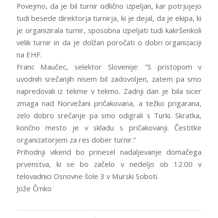
Povejmo, da je bil turnir odlično izpeljan, kar potrjujejo
tudi besede direktorja turnirja, ki je dejal, da je ekipa, ki
je organizirala turnir, sposobna izpeljati tudi kakršenkoli
velik turnir in da je dolžan poročati o dobri organizaciji
na EHF.
Franc Maučec, selektor Slovenije: ”S pristopom v
uvodnih srečanjih nisem bil zadovoljen, zatem pa smo
napredovali iz tekme v tekmo. Zadnji dan je bila sicer
zmaga nad Norvežani pričakovana, a težko prigarana,
zelo dobro srečanje pa smo odigrali s Turki. Skratka,
končno mesto je v skladu s pričakovanji. Čestitke
organizatorjem za res dober turnir.”
Prihodnji vikend bo prinesel nadaljevanje domačega
prvenstva, ki se bo začelo v nedeljo ob 12.00 v
telovadnici Osnovne šole 3 v Murski Soboti.
Jože Črnko