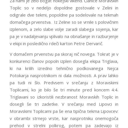
Za nami je zelo bogat hokejski vikend. Članice Moravskih
Toplic so v nedeljo dopoldne gostovale v Zelini in
odigrale dve tekmi, popoldne pa sodelovale na tekmah
domačega prvenstva. Iz Zeline so se vrnile s polovičnim
izplenom, a zelo slabe volje zaradi slabega sojenja, kar
pa je v nadaljevanju vplivalo na obnašanje in razburjenje
v ekipi in posledično rdeči karton Petre Dervarič.
V domačem prvenstvu pa skoraj nič novega. Tokrat je v
konkurenci članov popoln izplen dosegla ekipa Triglava,
ki na krilih izredno tehnično podkovanega Nejca
Potokarja nasprotnikom ni dala možnosti. A prav lahko
pa tudi ni šlo. Predvsem v srečanju z Moravskimi
Toplicami, ko je bilo še tri minute pred koncem 4:4.
Triglavani so izkoristili nezbranost Moravskih Toplic in
dosegli še tri zadetke. V srečanju med Lipovci in
Moravskimi Toplicami pa še ena tipična tekma Lipovcev:
v obrambi strnejo vrste, kar nasprotniku onemogoča
prehod v strelni polkrog, potem pa zadevajo iz