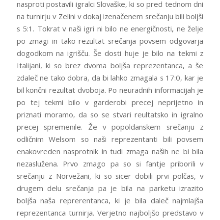
nasproti postavili igralci Slovaške, ki so pred tednom dni
na turnirju v Zelini v dokaj izenačenem srečanju bili boljši
s 5:1. Tokrat v naši igri ni bilo ne energičnosti, ne želje
po zmagi in tako rezultat srečanja povsem odgovarja
dogodkom na igrišču. Še dosti huje je bilo na tekmi z
Italijani, ki so brez dvoma boljša reprezentanca, a še
zdaleč ne tako dobra, da bi lahko zmagala s 17:0, kar je
bil končni rezultat dvoboja. Po neuradnih informacijah je
po tej tekmi bilo v garderobi precej neprijetno in
priznati moramo, da so se stvari reultatsko in igralno
precej spremenile. Že v popoldanskem srečanju z
odličnim Welsom so naši reprezentanti bili povsem
enakovreden nasprotnik in tudi zmaga naših ne bi bila
nezaslužena. Prvo zmago pa so si fantje priborili v
srečanju z Norvežani, ki so sicer dobili prvi polčas, v
drugem delu srečanja pa je bila na parketu izrazito
boljša naša reprerentanca, ki je bila daleč najmlajša
reprezentanca turnirja. Verjetno najboljšo predstavo v