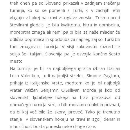
treh dneh pa so Slovenci prikazali v zadnjem srečanju
turnirja, ko so se pomerili s Turki, ki v zadnjih letih
vlagajo v hokej na travi vrtoglave zneske. Tekma pred
številnimi gledalci je bila kvalitetna, hitra in domiselna,
morebitna zmaga ali remi pa bi bila za naše mladeniče
odlična popotnica in spodbuda za naprej, saj so Turki bili
tudi zmagovalci turnirja. V višji kakovostni razred se
selijo še Italijani, Slovenija pa je osvojila končno šesto
mesto.
Na turnirju je bil za najboljšega igralca izbran Italijan
Luca Valentino, tudi najboljši strelec, Simone Pagliara,
prihaja iz italijanske vrste, medtem ko je bil najboljši
vratar Valižan Benjamin O’Sullivan. Morda je kdo od
slovenskih ljubiteljev hokeja na travi pričakoval od
domačega turnirja več, a biti moramo realni in priznati,
da bi kaj več bilo že skoraj preveč. Tako je trenutno
stanje v slovenskem hokeju na travi in zgolj denar in
množičnost bosta prinesla neke druge čase.