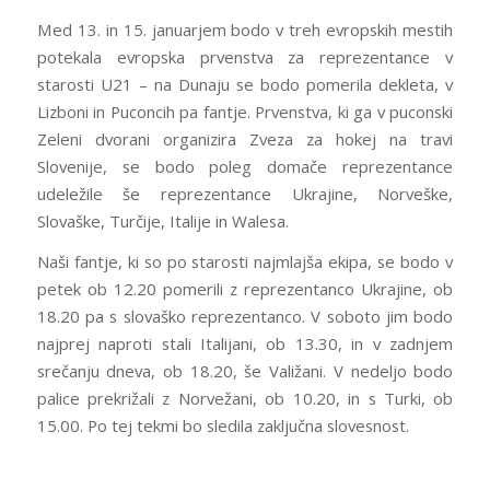
Med 13. in 15. januarjem bodo v treh evropskih mestih
potekala evropska prvenstva za reprezentance v
starosti U21 – na Dunaju se bodo pomerila dekleta, v
Lizboni in Puconcih pa fantje. Prvenstva, ki ga v puconski
Zeleni dvorani organizira Zveza za hokej na travi
Slovenije, se bodo poleg domače reprezentance
udeležile še reprezentance Ukrajine, Norveške,
Slovaške, Turčije, Italije in Walesa.
Naši fantje, ki so po starosti najmlajša ekipa, se bodo v
petek ob 12.20 pomerili z reprezentanco Ukrajine, ob
18.20 pa s slovaško reprezentanco. V soboto jim bodo
najprej naproti stali Italijani, ob 13.30, in v zadnjem
srečanju dneva, ob 18.20, še Valižani. V nedeljo bodo
palice prekrižali z Norvežani, ob 10.20, in s Turki, ob
15.00. Po tej tekmi bo sledila zaključna slovesnost.