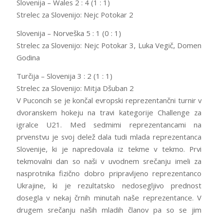
Slovenija – Wales 2 : 4 (1 : 1)
Strelec za Slovenijo: Nejc Potokar 2
Slovenija – Norveška 5 : 1 (0 : 1)
Strelec za Slovenijo: Nejc Potokar 3, Luka Vegič, Domen
Godina
Turčija – Slovenija 3 : 2 (1 : 1)
Strelec za Slovenijo: Mitja Dšuban 2
V Puconcih se je končal evropski reprezentančni turnir v
dvoranskem hokeju na travi kategorije Challenge za
igralce U21. Med sedmimi reprezentancami na
prvenstvu je svoj delež dala tudi mlada reprezentanca
Slovenije, ki je napredovala iz tekme v tekmo. Prvi
tekmovalni dan so naši v uvodnem srečanju imeli za
nasprotnika fizično dobro pripravljeno reprezentanco
Ukrajine, ki je rezultatsko nedosegljivo prednost
dosegla v nekaj črnih minutah naše reprezentance. V
drugem srečanju naših mladih članov pa so se jim